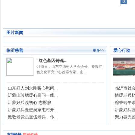
议
图片新闻
临沂慈善
爱心行动
更多>>
“红色基因铸魂...
6月8日，山东立德树人学会会长、齐鲁红
色文化研究中心首席专家、山...
·
山东好人刘永刚暖心慰问...
·
临沂市社会
·
沂蒙山玻璃暖心慰问一线...
·
情暖老兵忆峥
·
沂蒙好兵践初心 志愿服...
·
粽香端午暖民
·
沂蒙好兵走进吴家屯村开...
·
沂蒙好兵宣
·
致敬老党员退伍老兵，传...
·
聚力微光照亮
友情链接
申请链接